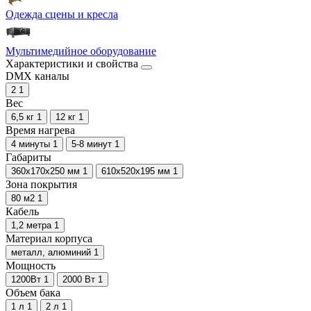
Одежда сцены и кресла
Мультимедийное оборудование
Характеристики и свойства
DMX каналы
2
1
Вес
6,5 кг
1
12 кг
1
Время нагрева
4 минуты
1
5-8 минут
1
Габариты
360х170х250 мм
1
610х520х195 мм
1
Зона покрытия
80 м2
1
Кабель
1,2 метра
1
Материал корпуса
металл, алюминий
1
Мощность
1200Вт
1
2000 Вт
1
Объем бака
1 л
1
2 л
1