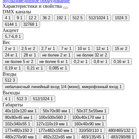
Мультимедийное оборудование
Характеристики и свойства
DMX каналы
4
1
9
1
12
2
36
2
192
1
512
5
512/1024
1
1024
3
6144
1
32768
1
Акцент
5,7-6,8
1
Вес
2 кг
1
2,5 кг
2
2,7 кг
1
7 кг
1
10 кг
1
12 кг
1
15 кг
2
24 кг
1
28 кг
1
не более 2 кг
1
не более 32 кг
2
не более 5 кг
2
не более 6 кг
1
0,2 кг
1
0,8 кг
1
0,16 кг
1
0,19 кг
1
0,21 кг
1
0,085 кг
1
Входы
512
3
небалансный линейный вход 1/4 (моно), микрофонный вход
1
Выходы
4
1
512
3
512/1024
1
Габариты
40х110x120 мм
1
50x70x90 мм
1
50x37,5x55мм
1
90х80х45 мм
1
100х500х560
2
100x40x170 мм
1
102х340х55
1
127х110х19 мм
1
160х40х90 мм
1
177х482х150
2
177х482х150 мм
1
310/50/110
1
480/465/132
1
480x270x90 мм
1
482x222x65 мм
1
483/135/45
1
483/290/88
1