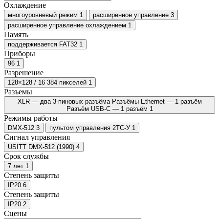
Охлаждение
многоуровневый режим
1
расширенное управление
3
расширенное управление охлаждением
1
Память
поддерживается FAT32
1
Приборы
96
1
Разрешение
128×128 / 16 384 пикселей
1
Разъемы
XLR — два 3-пиновых разъёма Разъёмы Ethernet — 1 разъём
Разъём USB-C — 1 разъём
1
Режимы работы
DMX-512
3
пультом управления 2ТС-У
1
Сигнал управления
USITT DMX-512 (1990)
4
Срок службы
7 лет
1
Степень защиты
IP20
6
Степень защиты
IP20
2
Сцены