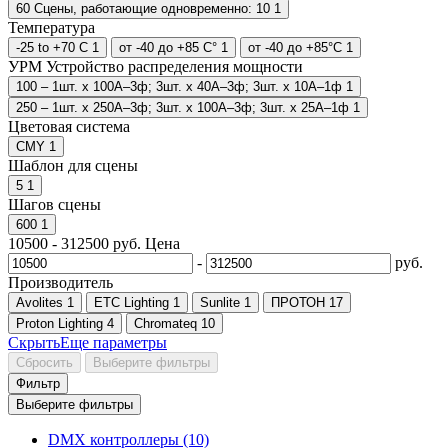
60
Сцены
, работающие одновременно: 10
1
Температура
-25 to +70 C
1
от -40 до +85 C°
1
от -40 до +85°C
1
УРМ Устройство распределения мощности
100 – 1шт. x 100А–3ф; 3шт. x 40А–3ф; 3шт. x 10А–1ф
1
250 – 1шт. x 250А–3ф; 3шт. x 100А–3ф; 3шт. x 25А–1ф
1
Цветовая система
CMY
1
Шаблон для сцены
5
1
Шагов сцены
600
1
10500
-
312500
руб.
Цена
-
руб.
Производитель
Avolites
1
ETC Lighting
1
Sunlite
1
ПРОТОН
17
Proton Lighting
4
Chromateq
10
Скрыть
Еще
параметры
Сбросить
Выберите фильтры
Фильтр
Выберите фильтры
DMX контроллеры (10)