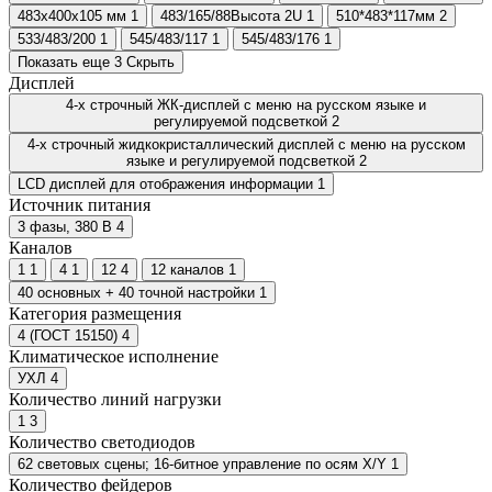
483х400х105 мм
1
483/165/88Высота 2U
1
510*483*117мм
2
533/483/200
1
545/483/117
1
545/483/176
1
Показать еще 3
Скрыть
Дисплей
4-х строчный ЖК-дисплей с меню на русском языке и
регулируемой подсветкой
2
4-х строчный жидкокристаллический дисплей с меню на русском
языке и регулируемой подсветкой
2
LCD дисплей для отображения информации
1
Источник питания
3 фазы, 380 В
4
Каналов
1
1
4
1
12
4
12 каналов
1
40 основных + 40 точной настройки
1
Категория размещения
4 (ГОСТ 15150)
4
Климатическое исполнение
УХЛ
4
Количество линий нагрузки
1
3
Количество светодиодов
62 световых
сцены
; 16-битное управление по осям X/Y
1
Количество фейдеров