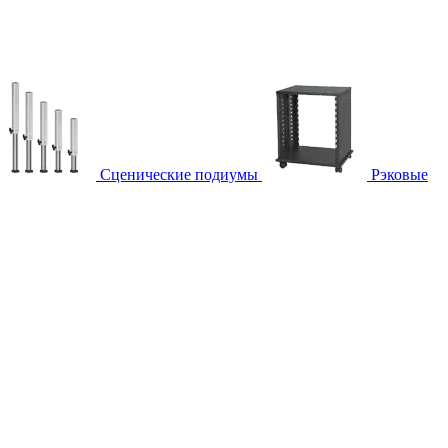
Сценические подиумы
Рэковые