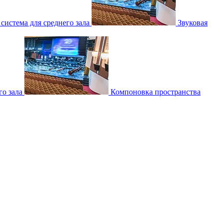
 система для среднего зала
Звуковая
о зала
Компоновка пространства