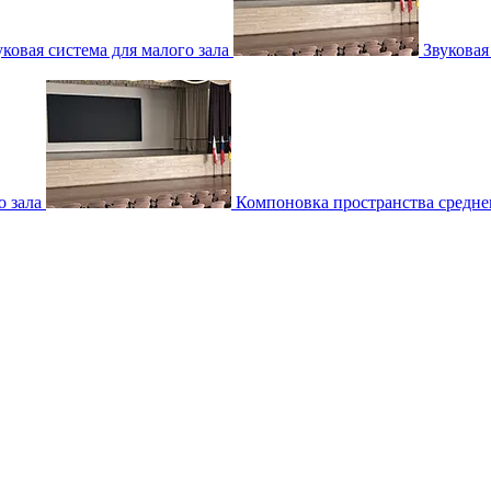
уковая система для малого зала
Звуковая
о зала
Компоновка пространства среднег