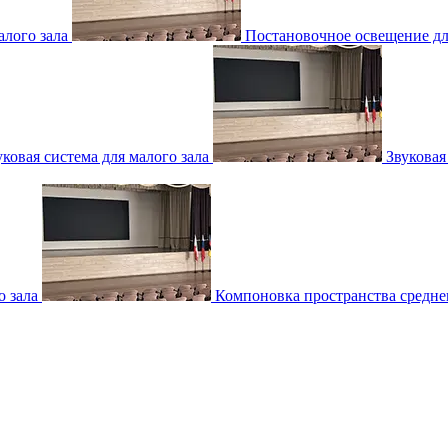
лого зала
Постановочное освещение для
уковая система для малого зала
Звуковая
о зала
Компоновка пространства среднег