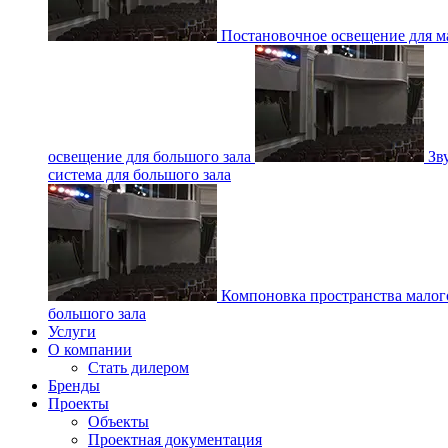
Постановочное освещение для ма
освещение для большого зала
Зв
система для большого зала
Компоновка пространства малог
большого зала
Услуги
О компании
Стать дилером
Бренды
Проекты
Объекты
Проектная документация