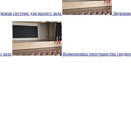
уковая система для малого зала
Звуковая
о зала
Компоновка пространства среднег