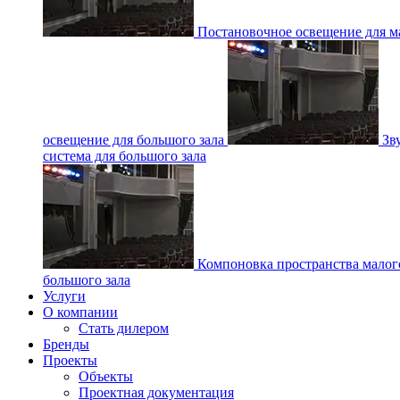
Постановочное освещение для ма
освещение для большого зала
Зв
система для большого зала
Компоновка пространства малог
большого зала
Услуги
О компании
Стать дилером
Бренды
Проекты
Объекты
Проектная документация