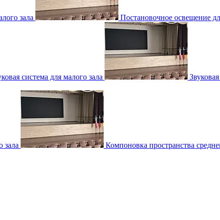
лого зала
Постановочное освещение для
уковая система для малого зала
Звуковая
о зала
Компоновка пространства среднег