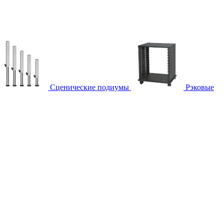
Сценические подиумы
Рэковые