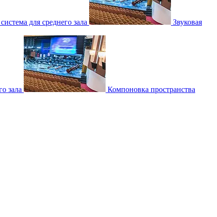
 система для среднего зала
Звуковая
о зала
Компоновка пространства