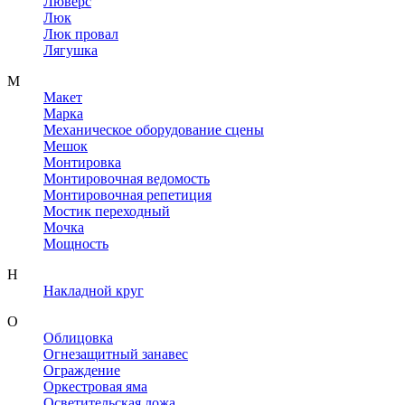
Люверс
Люк
Люк провал
Лягушка
М
Макет
Марка
Механическое оборудование сцены
Мешок
Монтировка
Монтировочная ведомость
Монтировочная репетиция
Мостик переходный
Мочка
Мощность
Н
Накладной круг
О
Облицовка
Огнезащитный занавес
Ограждение
Оркестровая яма
Осветительская ложа