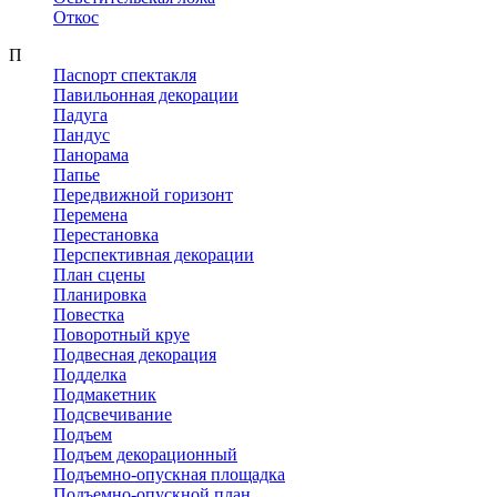
Откос
П
Пacnopт спектакля
Павильонная декорации
Падуга
Пандус
Панорама
Папье
Передвижной горизонт
Перемена
Перестановка
Перспективная декорации
План сцены
Планировка
Повестка
Поворотный круе
Подвесная декорация
Подделка
Подмакетник
Подсвечивание
Подъем
Подъем декорационный
Подъемно-опускная площадка
Подъемно-опускной план