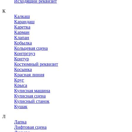
Исходящий реквизит
К
Калкаш
Карандаш
Каретка
Карман
Клапан
Кобылка
Кольцевая сцена
Контргруз
Контур
Костюмный реквизит
Косынка
Красная линия
Круг
Крыса
Кулисная машина
Кулисная сцена
Кулисный станок
Кушак
Л
Лапка
Лифтовая сцена