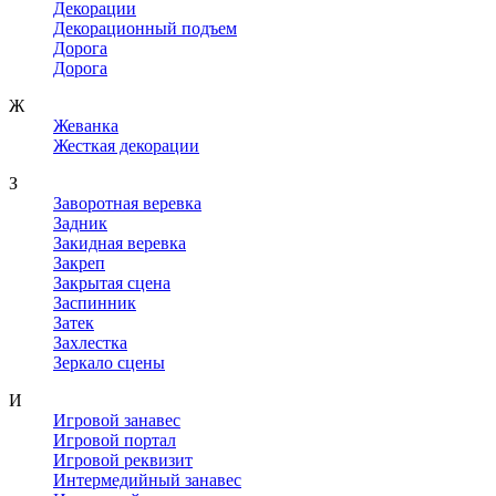
Декорации
Декорационный подъем
Дорога
Дорога
Ж
Жеванка
Жесткая декорации
З
Заворотная веревка
Задник
Закидная веревка
Закреп
Закрытая сцена
Заспинник
Затек
Захлестка
Зеркало сцены
И
Игровой занавес
Игровой портал
Игровой реквизит
Интермедийный занавес