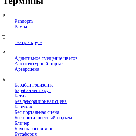
Термины
P
Pannopm
Paмna
T
Teaтp в круге
А
Аддитивное смещение цветов
Архитектурный портал
Арьерсцена
Б
Барабан горизонта
Барабанный круг
Батик
Без декорационная сцена
Бережок
Бес портальная сцена
Бес противовесный подъем
Бличер
Брусок расшивной
Бутафория