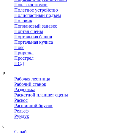
Показ костюмов
Полетное устройство
Полиспастный подъем
Половик
Поплановый занавес
Портал сцены
Портальная башня
Портальная кулиса
Пояс
Прирезка
Прострел
ПСД
Р
Рабочая лестница
Рабочий станок
Раздержка
Раскатной планшет сцены
Раскос
Расшивной брусок
Рельеф
Рундук
С
Сарай