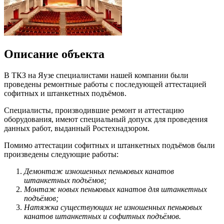
Описание объекта
В ТКЗ на Яузе специалистами нашей компании были
проведены ремонтные работы с последующей аттестацией
софит
ных и
штанкет
ных подъёмов.
Специалисты, производившие ремонт и аттестацию
оборудования, имеют специальный допуск для проведения
данных работ, выданный Ростехнадзором.
Помимо аттестации
софит
ных и
штанкет
ных подъёмов были
произведены следующие работы:
Демонтаж изношенных пеньковых канатов
штанкет
ных подъёмов;
Монтаж новых пеньковых канатов для
штанкет
ных
подъёмов;
Натяжка существующих не изношенных пеньковых
канатов
штанкет
ных и
софит
ных подъёмов.