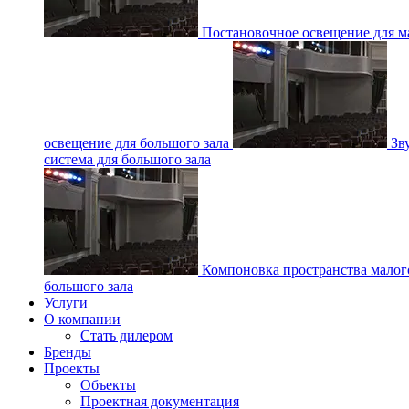
Постановочное освещение для ма
освещение для большого зала
Зв
система для большого зала
Компоновка пространства малог
большого зала
Услуги
О компании
Стать дилером
Бренды
Проекты
Объекты
Проектная документация