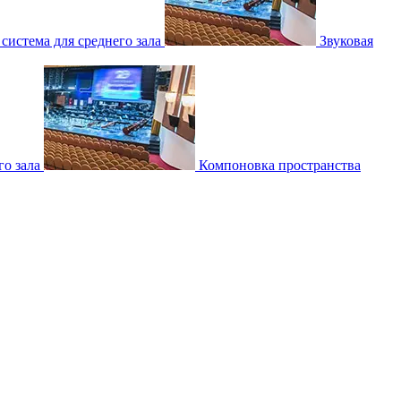
 система для среднего зала
Звуковая
о зала
Компоновка пространства