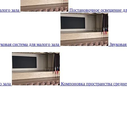
лого зала
Постановочное освещение для
уковая система для малого зала
Звуковая
о зала
Компоновка пространства среднег