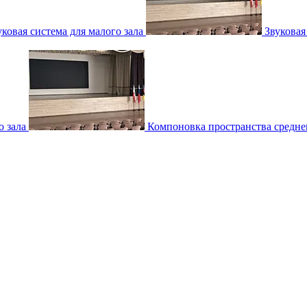
уковая система для малого зала
Звуковая
о зала
Компоновка пространства среднег