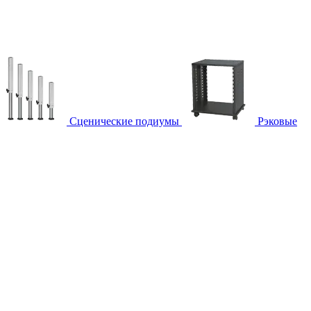
Сценические подиумы
Рэковые