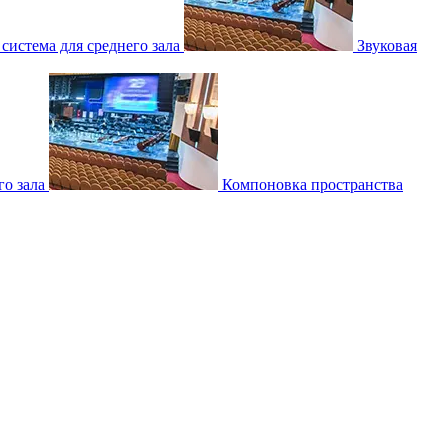
 система для среднего зала
Звуковая
о зала
Компоновка пространства