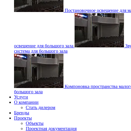
Постановочное освещение для ма
освещение для большого зала
Зв
система для большого зала
Компоновка пространства малог
большого зала
Услуги
О компании
Стать дилером
Бренды
Проекты
Объекты
Проектная документация