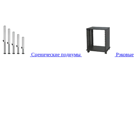
Сценические подиумы
Рэковые