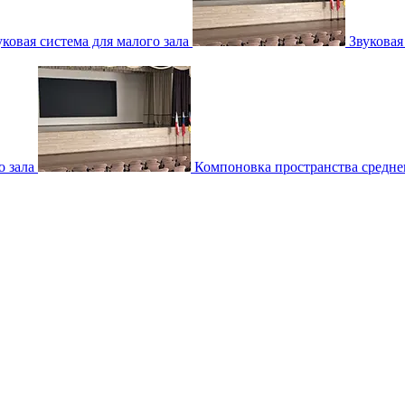
уковая система для малого зала
Звуковая
о зала
Компоновка пространства среднег