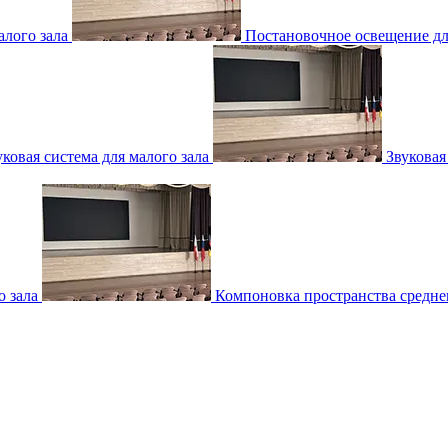
лого зала
Постановочное освещение для
уковая система для малого зала
Звуковая
о зала
Компоновка пространства среднег