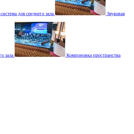
 система для среднего зала
Звуковая
о зала
Компоновка пространства