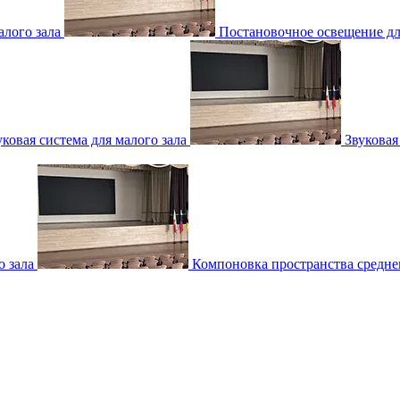
лого зала
Постановочное освещение для
уковая система для малого зала
Звуковая
о зала
Компоновка пространства среднег