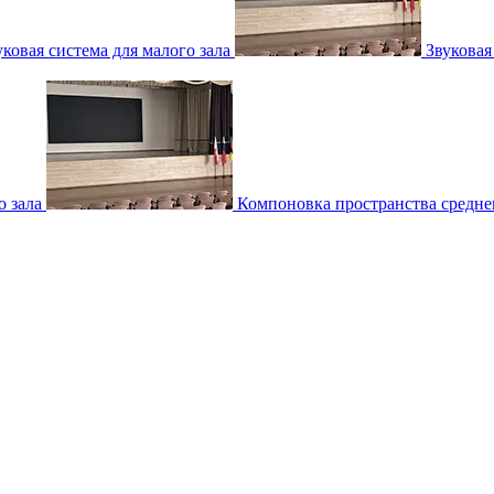
уковая система для малого зала
Звуковая
о зала
Компоновка пространства среднег