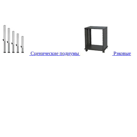
Сценические подиумы
Рэковые