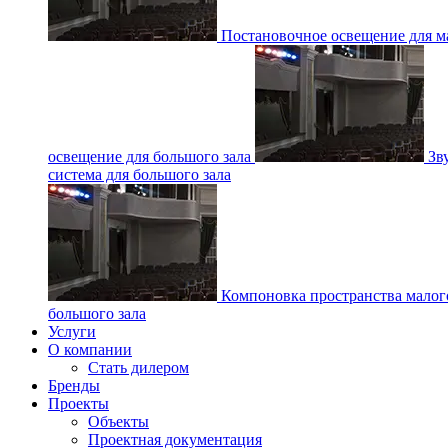
Постановочное освещение для ма
освещение для большого зала
Зв
система для большого зала
Компоновка пространства малог
большого зала
Услуги
О компании
Стать дилером
Бренды
Проекты
Объекты
Проектная документация