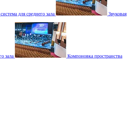
 система для среднего зала
Звуковая
о зала
Компоновка пространства