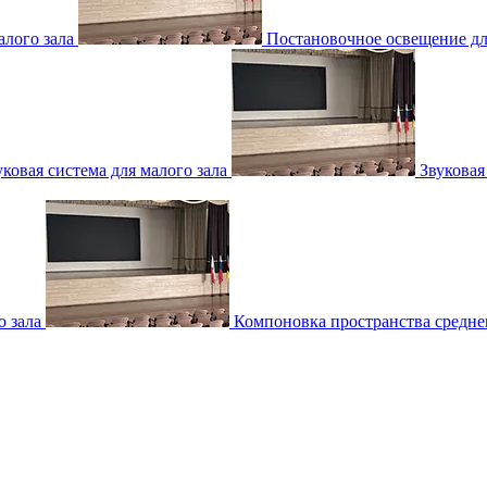
лого зала
Постановочное освещение для
уковая система для малого зала
Звуковая
о зала
Компоновка пространства среднег