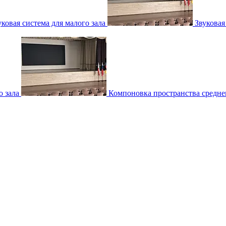
уковая система для малого зала
Звуковая
о зала
Компоновка пространства среднег