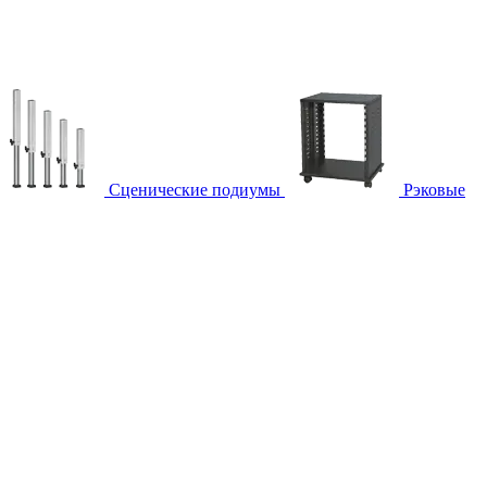
Сценические подиумы
Рэковые