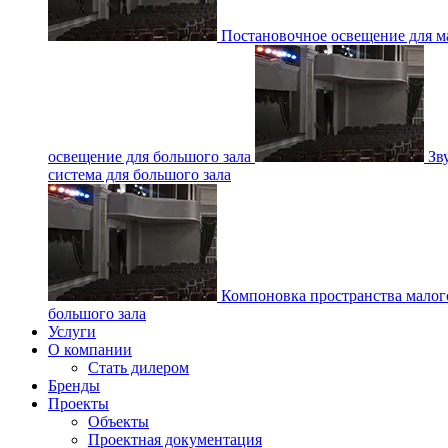
Постановочное освещение для ма
освещение для большого зала
Зв
система для большого зала
Компоновка пространства малог
большого зала
Услуги
О компании
Стать дилером
Бренды
Проекты
Объекты
Проектная документация