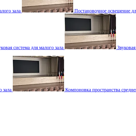
лого зала
Постановочное освещение для
уковая система для малого зала
Звуковая
о зала
Компоновка пространства среднег