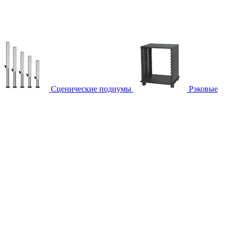
Сценические подиумы
Рэковые