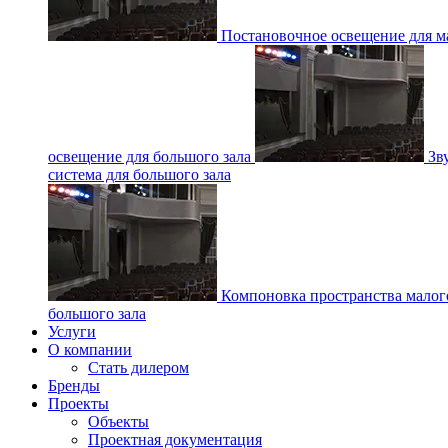
Постановочное освещение для ма
освещение для большого зала
Зв
система для большого зала
Компоновка пространства малог
большого зала
Услуги
О компании
Стать дилером
Бренды
Проекты
Объекты
Проектная документация