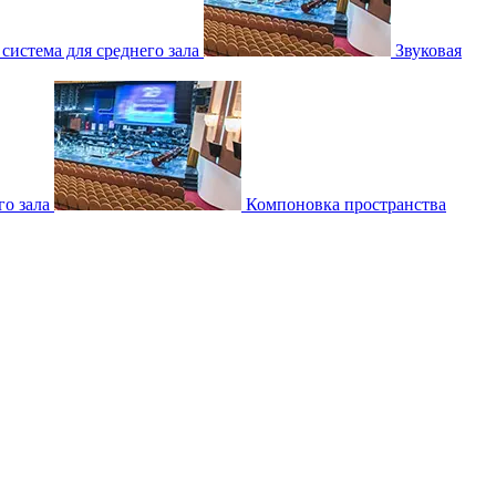
 система для среднего зала
Звуковая
о зала
Компоновка пространства