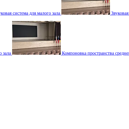
уковая система для малого зала
Звуковая
о зала
Компоновка пространства среднег