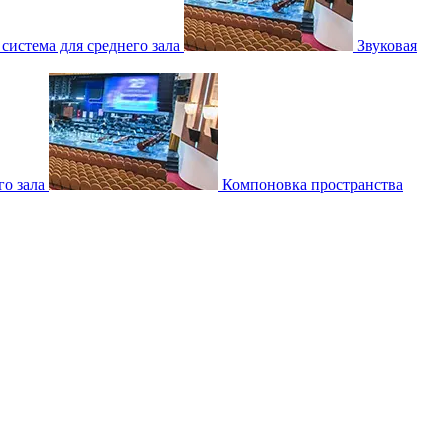
 система для среднего зала
Звуковая
о зала
Компоновка пространства