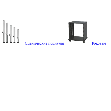
Сценические подиумы
Рэковые