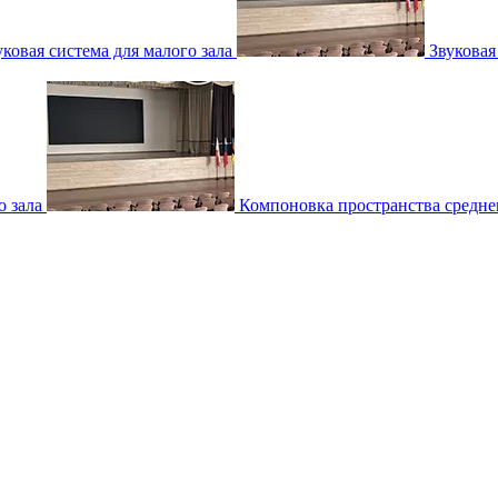
уковая система для малого зала
Звуковая
о зала
Компоновка пространства среднег