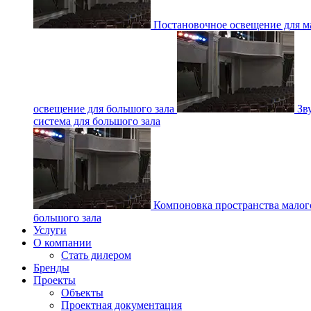
Постановочное освещение для ма
освещение для большого зала
Зв
система для большого зала
Компоновка пространства малог
большого зала
Услуги
О компании
Стать дилером
Бренды
Проекты
Объекты
Проектная документация