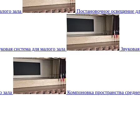
лого зала
Постановочное освещение для
уковая система для малого зала
Звуковая
о зала
Компоновка пространства среднег