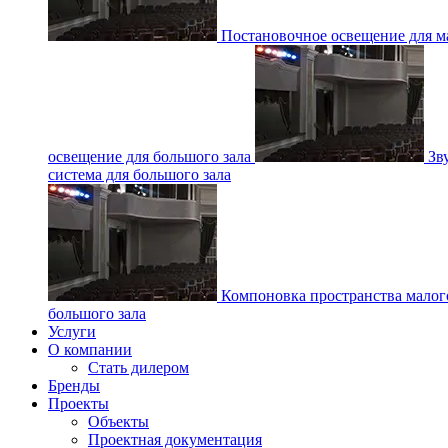
Постановочное освещение для ма
освещение для большого зала
Зв
система для большого зала
Компоновка пространства малог
большого зала
Услуги
О компании
Стать дилером
Бренды
Проекты
Объекты
Проектная документация