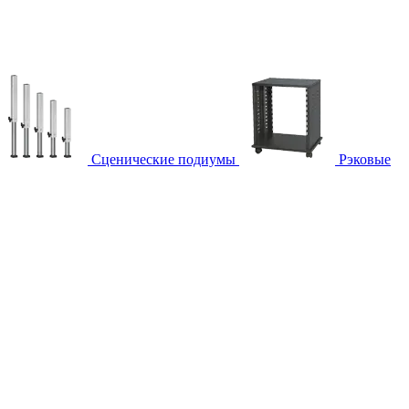
Сценические подиумы
Рэковые