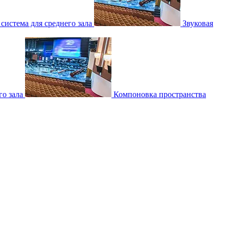
 система для среднего зала
Звуковая
о зала
Компоновка пространства