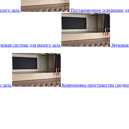
лого зала
Постановочное освещение для
уковая система для малого зала
Звуковая
о зала
Компоновка пространства среднег