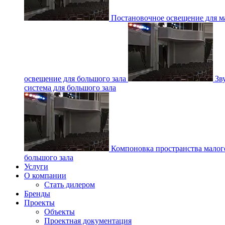
Постановочное освещение для ма
освещение для большого зала
Зв
система для большого зала
Компоновка пространства малог
большого зала
Услуги
О компании
Стать дилером
Бренды
Проекты
Объекты
Проектная документация