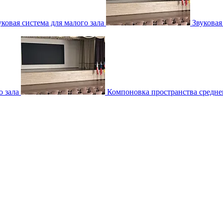
уковая система для малого зала
Звуковая
о зала
Компоновка пространства среднег