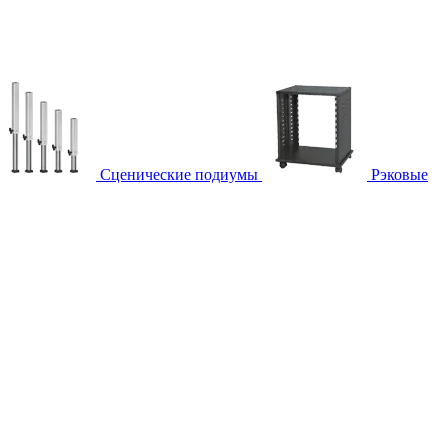
Сценические подиумы
Рэковые