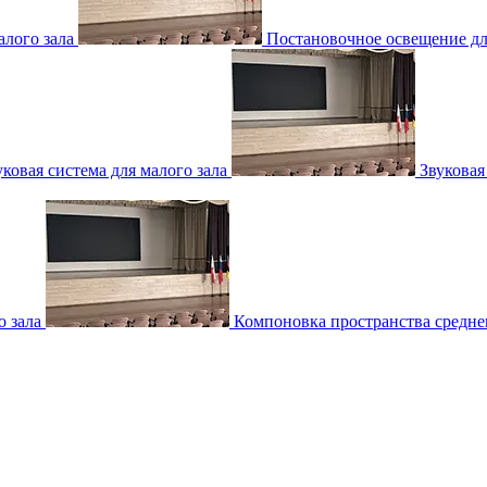
лого зала
Постановочное освещение для
уковая система для малого зала
Звуковая
о зала
Компоновка пространства среднег