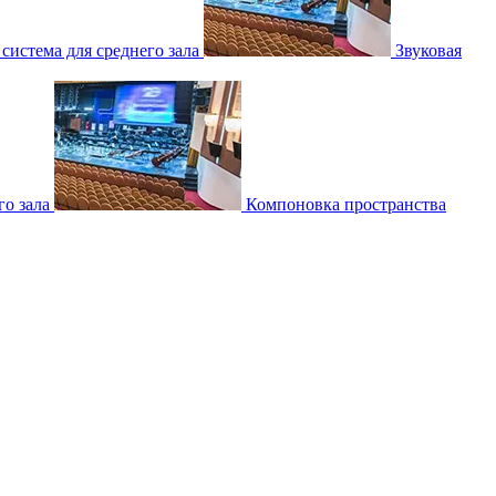
 система для среднего зала
Звуковая
о зала
Компоновка пространства