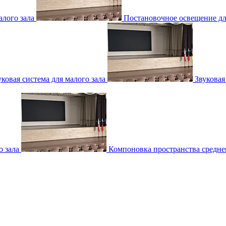
лого зала
Постановочное освещение для
уковая система для малого зала
Звуковая
о зала
Компоновка пространства среднег