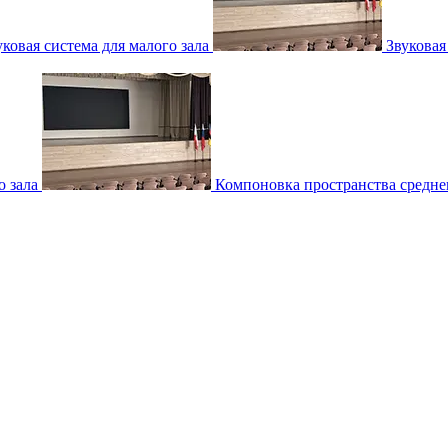
уковая система для малого зала
Звуковая
о зала
Компоновка пространства среднег