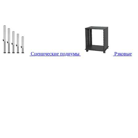
Сценические подиумы
Рэковые