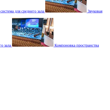
 система для среднего зала
Звуковая
о зала
Компоновка пространства