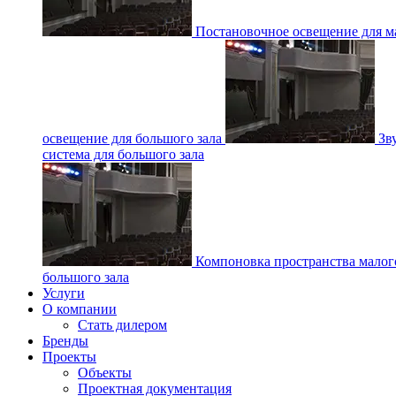
Постановочное освещение для ма
освещение для большого зала
Зв
система для большого зала
Компоновка пространства малог
большого зала
Услуги
О компании
Стать дилером
Бренды
Проекты
Объекты
Проектная документация