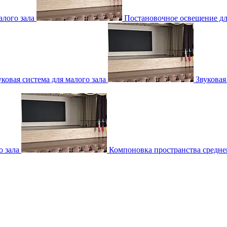
лого зала
Постановочное освещение для
уковая система для малого зала
Звуковая
о зала
Компоновка пространства среднег