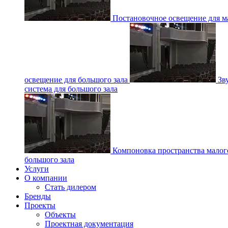
Постановочное освещение для ма
освещение для большого зала
Зв
система для большого зала
Компоновка пространства малог
большого зала
Услуги
О компании
Стать дилером
Бренды
Проекты
Объекты
Проектная документация