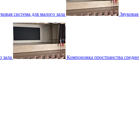
уковая система для малого зала
Звуковая
о зала
Компоновка пространства среднег