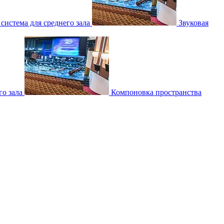
 система для среднего зала
Звуковая
о зала
Компоновка пространства