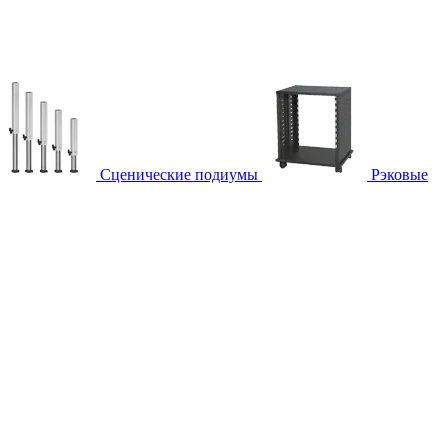
Сценические подиумы
Рэковые