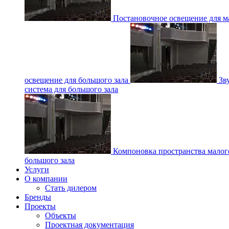
Постановочное освещение для ма
освещение для большого зала
Зв
система для большого зала
Компоновка пространства малог
большого зала
Услуги
О компании
Стать дилером
Бренды
Проекты
Объекты
Проектная документация