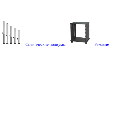
Сценические подиумы
Рэковые