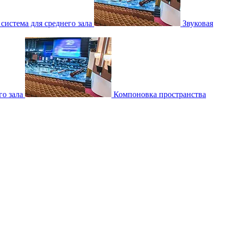
 система для среднего зала
Звуковая
о зала
Компоновка пространства