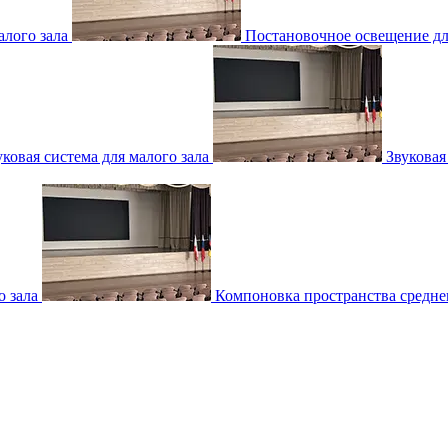
лого зала
Постановочное освещение для
уковая система для малого зала
Звуковая
о зала
Компоновка пространства среднег