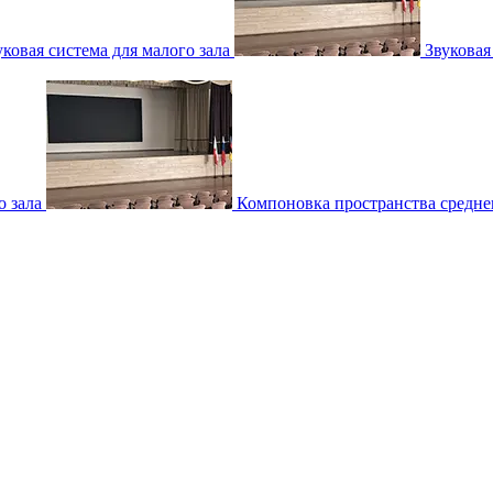
уковая система для малого зала
Звуковая
о зала
Компоновка пространства среднег