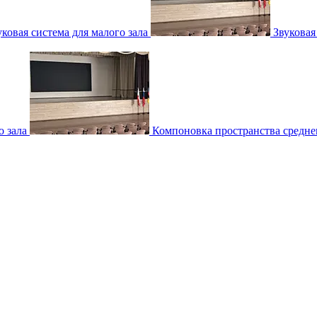
уковая система для малого зала
Звуковая
о зала
Компоновка пространства среднег