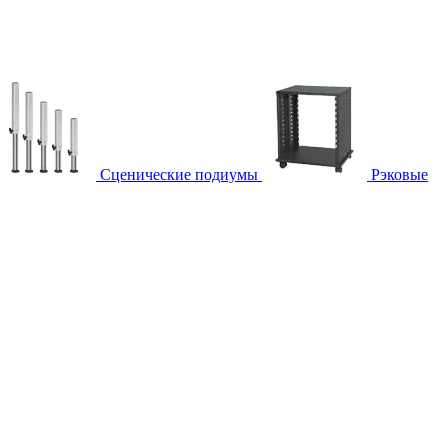
Сценические подиумы
Рэковые