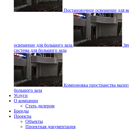
Постановочное освещение для ма
освещение для большого зала
Зв
система для большого зала
Компоновка пространства малог
большого зала
Услуги
О компании
Стать дилером
Бренды
Проекты
Объекты
Проектная документация