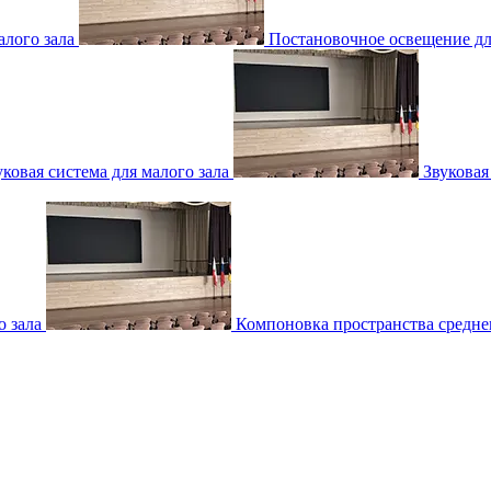
лого зала
Постановочное освещение для
уковая система для малого зала
Звуковая
о зала
Компоновка пространства среднег