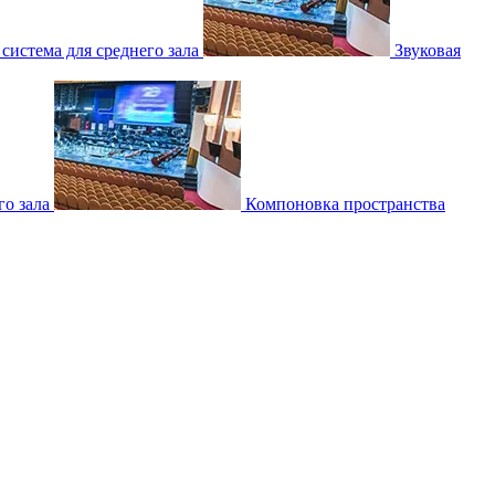
 система для среднего зала
Звуковая
о зала
Компоновка пространства