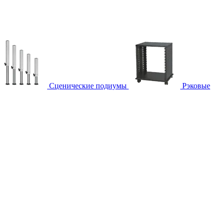
Сценические подиумы
Рэковые