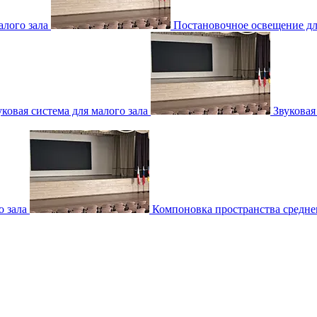
лого зала
Постановочное освещение для
уковая система для малого зала
Звуковая
о зала
Компоновка пространства среднег