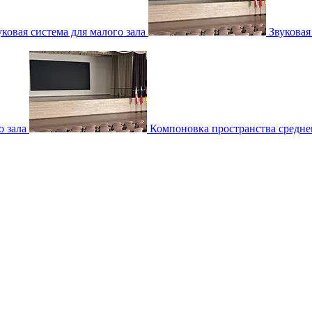
уковая система для малого зала
Звуковая
о зала
Компоновка пространства среднег