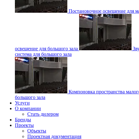
Постановочное освещение для ма
освещение для большого зала
Зв
система для большого зала
Компоновка пространства малог
большого зала
Услуги
О компании
Стать дилером
Бренды
Проекты
Объекты
Проектная документация