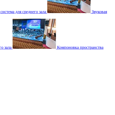
 система для среднего зала
Звуковая
о зала
Компоновка пространства