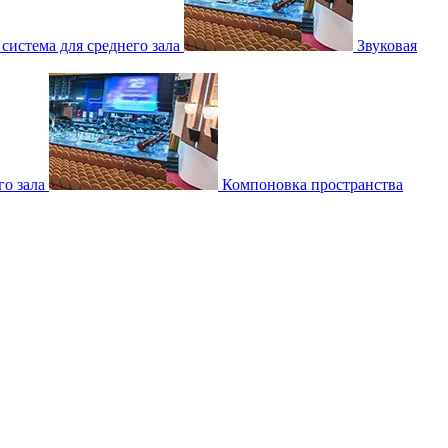
 система для среднего зала
Звуковая
о зала
Компоновка пространства