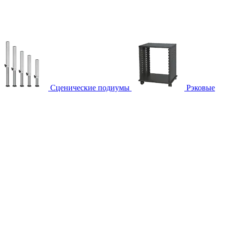
Сценические подиумы
Рэковые