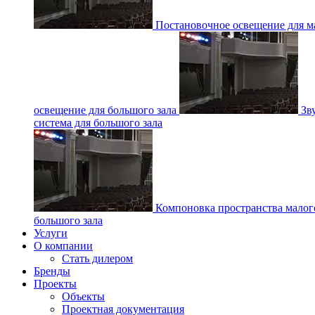
Постановочное освещение для ма
освещение для большого зала
Зв
система для большого зала
Компоновка пространства малог
большого зала
Услуги
О компании
Стать дилером
Бренды
Проекты
Объекты
Проектная документация