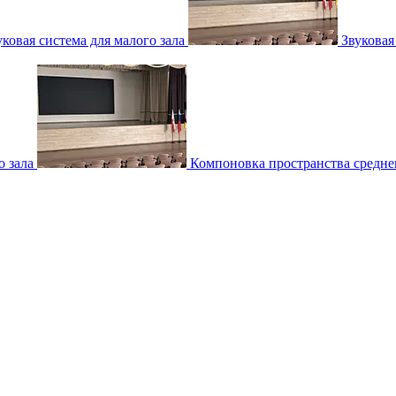
уковая система для малого зала
Звуковая
о зала
Компоновка пространства среднег