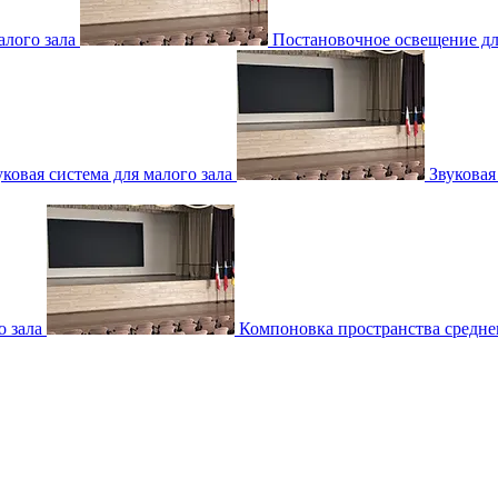
лого зала
Постановочное освещение для
уковая система для малого зала
Звуковая
о зала
Компоновка пространства среднег