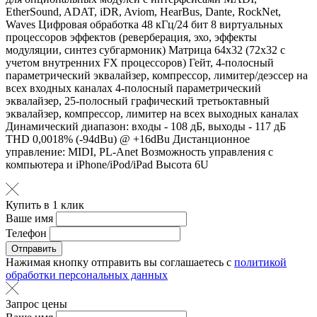
EtherSound, ADAT, iDR, Aviom, HearBus, Dante, RockNet,
Waves Цифровая обработка 48 кГц/24 бит 8 виртуальных
процессоров эффектов (реверберация, эхо, эффекты
модуляции, синтез субгармоник) Матрица 64х32 (72х32 с
учетом внутренних FX процессоров) Гейт, 4-полосный
параметрический эквалайзер, компрессор, лимитер/деэссер на
всех входных каналах 4-полосный параметрический
эквалайзер, 25-полосный графический третьоктавный
эквалайзер, компрессор, лимитер на всех выходных каналах
Динамический диапазон: входы - 108 дБ, выходы - 117 дБ
THD 0,0018% (-94dBu) @ +16dBu Дистанционное
управление: MIDI, PL-Anet Возможность управления с
компьютера и iPhone/iPod/iPad Высота 6U
Купить в 1 клик
Ваше имя
Телефон
Отправить
Нажимая кнопку отправить вы соглашаетесь с
политикой
обработки персональных данных
Запрос цены