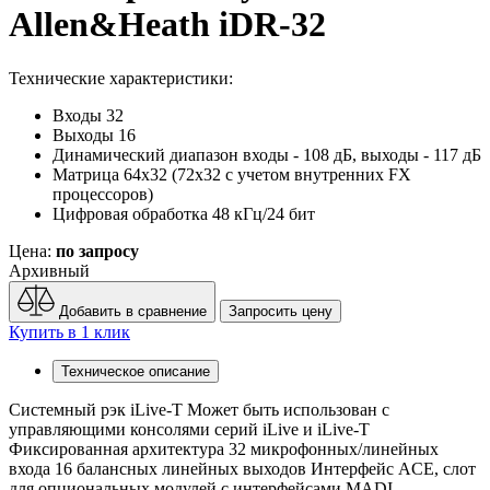
Allen&Heath iDR-32
Технические характеристики:
Входы
32
Выходы
16
Динамический диапазон
входы - 108 дБ, выходы - 117 дБ
Матрица
64х32 (72х32 с учетом внутренних FX
процессоров)
Цифровая обработка
48 кГц/24 бит
Цена:
по запросу
Архивный
Добавить в сравнение
Запросить цену
Купить в 1 клик
Техническое описание
Системный рэк iLive-T Может быть использован с
управляющими консолями серий iLive и iLive-T
Фиксированная архитектура 32 микрофонных/линейных
входа 16 балансных линейных выходов Интерфейс ACE, слот
для опциональных модулей с интерфейсами MADI,