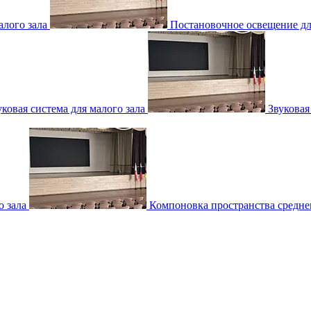
лого зала
Постановочное освещение для
уковая система для малого зала
Звуковая
о зала
Компоновка пространства среднег