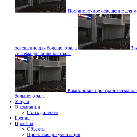
Постановочное освещение для ма
освещение для большого зала
Зв
система для большого зала
Компоновка пространства малог
большого зала
Услуги
О компании
Стать дилером
Бренды
Проекты
Объекты
Проектная документация