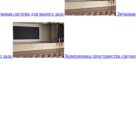
уковая система для малого зала
Звуковая
о зала
Компоновка пространства среднег