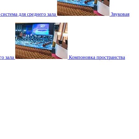
 система для среднего зала
Звуковая
о зала
Компоновка пространства