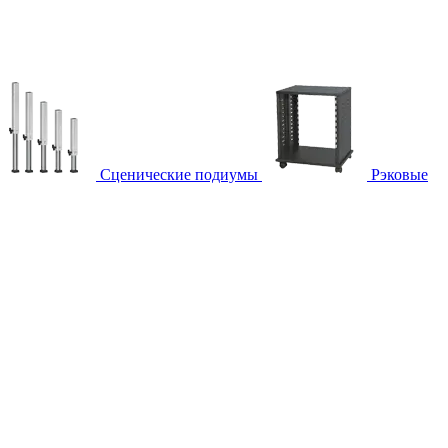
Сценические подиумы
Рэковые