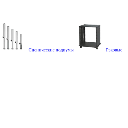
Сценические подиумы
Рэковые