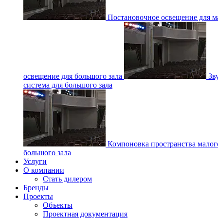
Постановочное освещение для ма
освещение для большого зала
Зв
система для большого зала
Компоновка пространства малог
большого зала
Услуги
О компании
Стать дилером
Бренды
Проекты
Объекты
Проектная документация