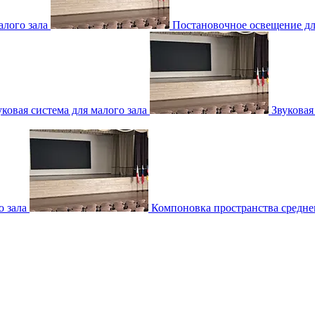
лого зала
Постановочное освещение для
уковая система для малого зала
Звуковая
о зала
Компоновка пространства среднег