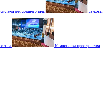
 система для среднего зала
Звуковая
о зала
Компоновка пространства