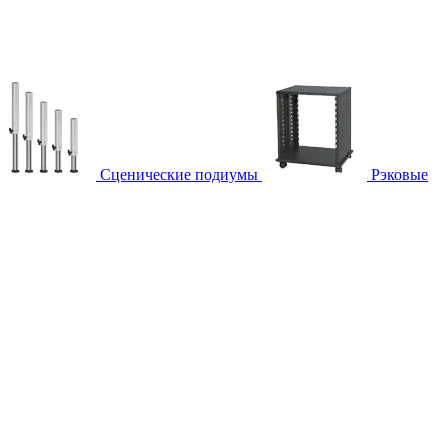
Сценические подиумы
Рэковые