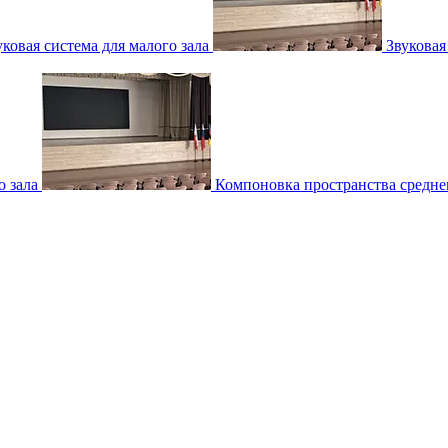
уковая система для малого зала
Звуковая
о зала
Компоновка пространства среднег