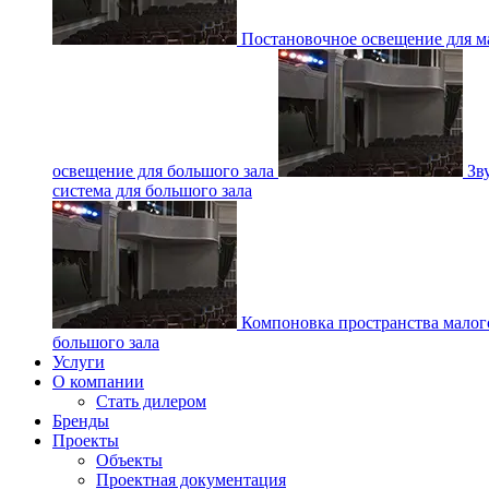
Постановочное освещение для ма
освещение для большого зала
Зв
система для большого зала
Компоновка пространства малог
большого зала
Услуги
О компании
Стать дилером
Бренды
Проекты
Объекты
Проектная документация