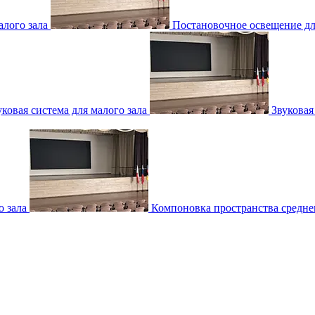
лого зала
Постановочное освещение для
уковая система для малого зала
Звуковая
о зала
Компоновка пространства среднег