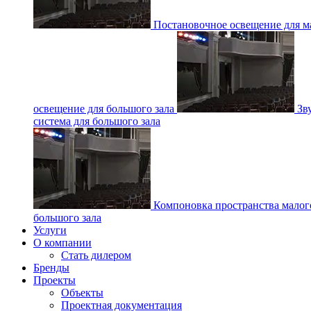
Постановочное освещение для ма
освещение для большого зала
Зв
система для большого зала
Компоновка пространства малог
большого зала
Услуги
О компании
Стать дилером
Бренды
Проекты
Объекты
Проектная документация