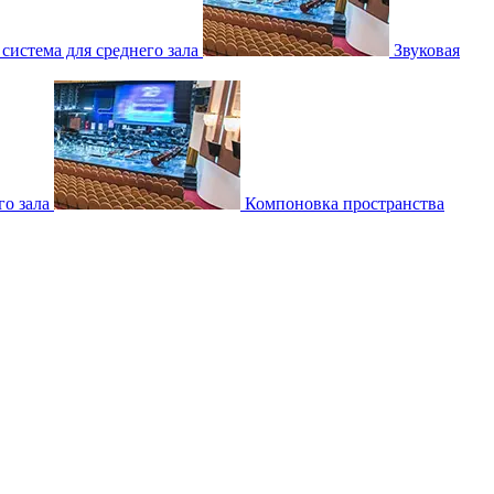
 система для среднего зала
Звуковая
о зала
Компоновка пространства