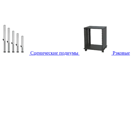
Сценические подиумы
Рэковые