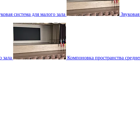
уковая система для малого зала
Звуковая
о зала
Компоновка пространства среднег