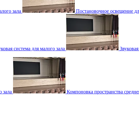
лого зала
Постановочное освещение для
уковая система для малого зала
Звуковая
о зала
Компоновка пространства среднег